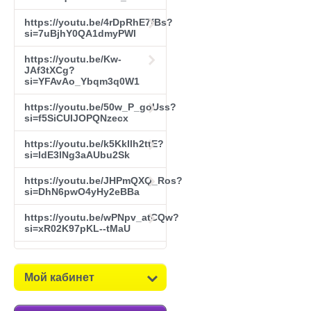
https://youtu.be/4rDpRhE7fBs?
si=7uBjhY0QA1dmyPWl
https://youtu.be/Kw-
JAf3tXCg?
si=YFAvAo_Ybqm3q0W1
https://youtu.be/50w_P_goUss?
si=f5SiCUIJOPQNzecx
https://youtu.be/k5KkIlh2ttE?
si=ldE3lNg3aAUbu2Sk
https://youtu.be/JHPmQXQ_Ros?
si=DhN6pwO4yHy2eBBa
https://youtu.be/wPNpv_atCQw?
si=xR02K97pKL--tMaU
Мой кабинет