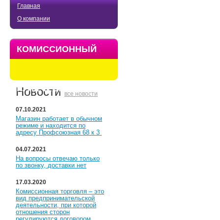
Главная
О компании
КОМИССИОННЫЙ
МАГАЗИН
КУПЕЧЕСКИЙ
Новости
все новости
07.10.2021
Магазин работает в обычном
режиме и находится по
адресу Профсоюзная 68 к 3
04.07.2021
На вопросы отвечаю только
по звонку, доставки нет
17.03.2020
Комиссионная торговля – это
вид предпринимательской
деятельности, при которой
отношения сторон
регулируются договором