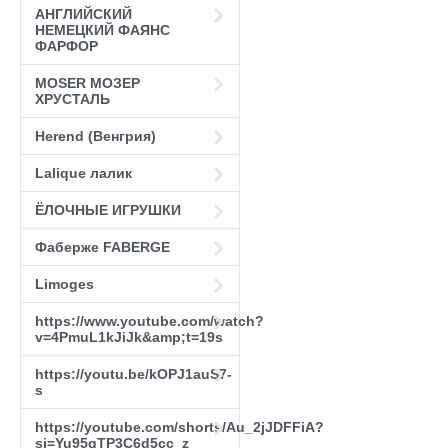
АНГЛИЙСКИЙ
НЕМЕЦКИЙ ФАЯНС
ФАРФОР
MOSER МОЗЕР
ХРУСТАЛЬ
Herend (Венгрия)
Lalique лалик
ЁЛОЧНЫЕ ИГРУШКИ
Фаберже FABERGE
Limoges
https://www.youtube.com/watch?
v=4PmuL1kJiJk&amp;t=19s
https://youtu.be/kOPJ1auS7-
s
https://youtube.com/shorts/Au_2jJDFFiA?
si=Yu95qTP3C6d5cc_z