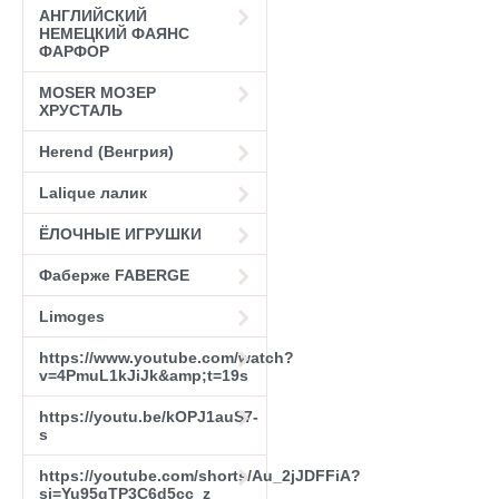
АНГЛИЙСКИЙ
НЕМЕЦКИЙ ФАЯНС
ФАРФОР
MOSER МОЗЕР
ХРУСТАЛЬ
Herend (Венгрия)
Lalique лалик
ЁЛОЧНЫЕ ИГРУШКИ
Фаберже FABERGE
Limoges
https://www.youtube.com/watch?
v=4PmuL1kJiJk&amp;t=19s
https://youtu.be/kOPJ1auS7-
s
https://youtube.com/shorts/Au_2jJDFFiA?
si=Yu95qTP3C6d5cc_z