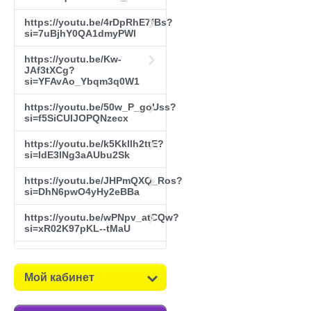
https://youtu.be/4rDpRhE7fBs?
si=7uBjhY0QA1dmyPWl
https://youtu.be/Kw-
JAf3tXCg?
si=YFAvAo_Ybqm3q0W1
https://youtu.be/50w_P_goUss?
si=f5SiCUIJOPQNzecx
https://youtu.be/k5KkIlh2ttE?
si=ldE3lNg3aAUbu2Sk
https://youtu.be/JHPmQXQ_Ros?
si=DhN6pwO4yHy2eBBa
https://youtu.be/wPNpv_atCQw?
si=xR02K97pKL--tMaU
Мой кабинет