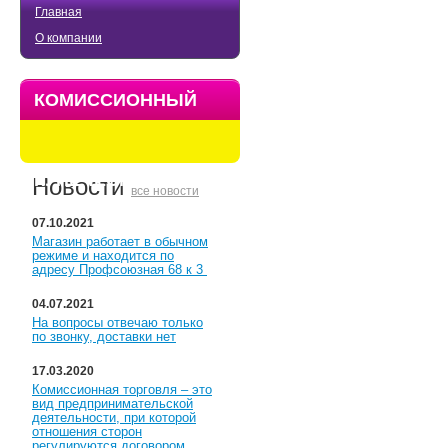
Главная
О компании
КОМИССИОННЫЙ
МАГАЗИН
КУПЕЧЕСКИЙ
Новости
все новости
07.10.2021
Магазин работает в обычном
режиме и находится по
адресу Профсоюзная 68 к 3
04.07.2021
На вопросы отвечаю только
по звонку, доставки нет
17.03.2020
Комиссионная торговля – это
вид предпринимательской
деятельности, при которой
отношения сторон
регулируются договором