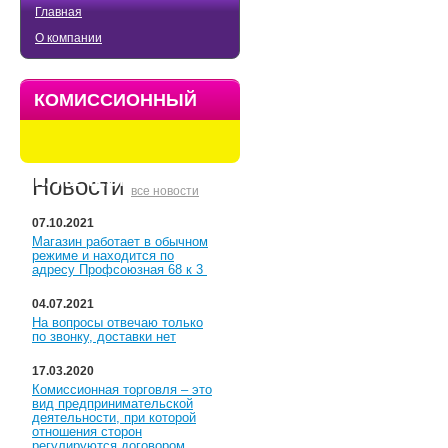
Главная
О компании
КОМИССИОННЫЙ
МАГАЗИН
КУПЕЧЕСКИЙ
Новости
все новости
07.10.2021
Магазин работает в обычном
режиме и находится по
адресу Профсоюзная 68 к 3
04.07.2021
На вопросы отвечаю только
по звонку, доставки нет
17.03.2020
Комиссионная торговля – это
вид предпринимательской
деятельности, при которой
отношения сторон
регулируются договором