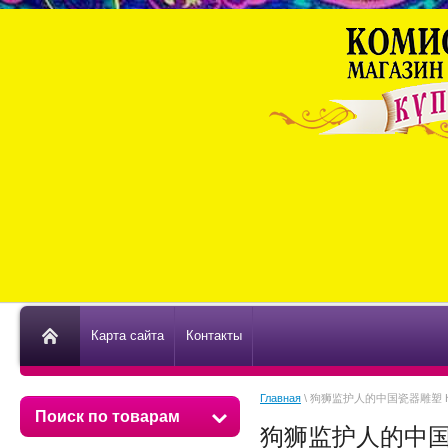
Карта сайта
Контакты
Главная
\ 狗狮监护人的中国瓷器雕塑 КИТА
Поиск по товарам
狗狮监护人的中国瓷器