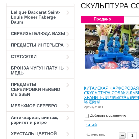
СКУЛЬПТУРА С
Lalique Baccarat Saint-
Louis Moser Faberge
Продано
Daum
СЕРВИЗЫ БЛЮДА ВАЗЫ
ПРЕДМЕТЫ ИНТЕРЬЕРА
СТАТУЭТКИ
БРОНЗА ЧУГУН ЛАТУНЬ
МЕДЬ
ПРЕДМЕТЫ
КИТАЙСКАЯ ФАРФОРОВАЯ
СЕРВИРОВКИ HEREND
СКУЛЬПТУРА СОБАКИ-ЛЬ
MEISSEN
ХРАНИТЕЛИ 狗狮监护人的中
瓷器雕塑
МЕЛЬХИОР СЕРЕБРО
Артикул: нет
Добавить к сравнению
Антиквариат, винтаж,
раритет и ретро
КИТАЙ
ХРУСТАЛЬ ЦВЕТНОЙ
Количество: