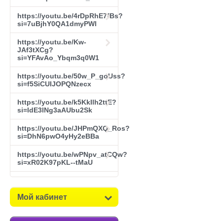
https://youtu.be/4rDpRhE7fBs?
si=7uBjhY0QA1dmyPWl
https://youtu.be/Kw-
JAf3tXCg?
si=YFAvAo_Ybqm3q0W1
https://youtu.be/50w_P_goUss?
si=f5SiCUIJOPQNzecx
https://youtu.be/k5KkIlh2ttE?
si=ldE3lNg3aAUbu2Sk
https://youtu.be/JHPmQXQ_Ros?
si=DhN6pwO4yHy2eBBa
https://youtu.be/wPNpv_atCQw?
si=xR02K97pKL--tMaU
Мой кабинет