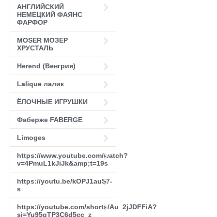
АНГЛИЙСКИЙ
НЕМЕЦКИЙ ФАЯНС
ФАРФОР
MOSER МОЗЕР
ХРУСТАЛЬ
Herend (Венгрия)
Lalique лалик
ЁЛОЧНЫЕ ИГРУШКИ
Фаберже FABERGE
Limoges
https://www.youtube.com/watch?
v=4PmuL1kJiJk&amp;t=19s
https://youtu.be/kOPJ1auS7-
s
https://youtube.com/shorts/Au_2jJDFFiA?
si=Yu95qTP3C6d5cc_z