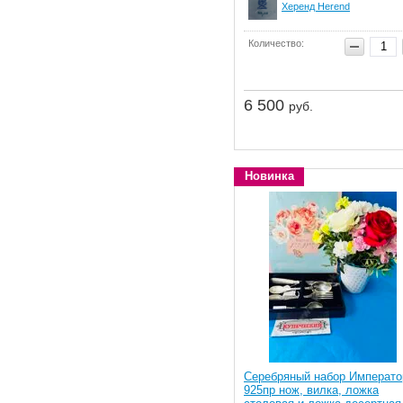
Херенд Herend
Количество:
6 500
руб.
Новинка
Серебряный набор Императо
925пр нож, вилка, ложка