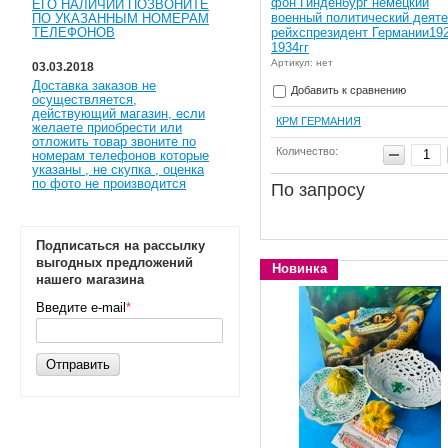
фон Гинденбург немецкий
ЕГО НАЛИЧИИ ПОЗВОНИТЕ
военный политический деят
ПО УКАЗАННЫМ НОМЕРАМ
рейхспрезидент Германии19
ТЕЛЕФОНОВ
1934гг
Артикул: нет
03.03.2018
Доставка заказов не
Добавить к сравнению
осуществляется,
действующий магазин, если
КРМ ГЕРМАНИЯ
желаете приобрести или
отложить товар звоните по
Количество:
номерам телефонов которые
указаны , не скупка , оценка
по фото не производится
По запросу
Подписаться на рассылку
выгодных предложений
Новинка
нашего магазина
Введите e-mail
*
Отправить