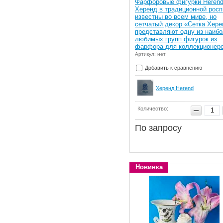
Фарфоровые фигурки Heren
Херенд в традиционной росп
известны во всем мире, но
сетчатый декор «Сетка Хере
представляют одну из наиб
любимых групп фигурок из
фарфора для коллекционер
Артикул: нет
Добавить к сравнению
Херенд Herend
Количество:
По запросу
Новинка