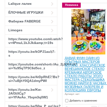
Lalique лалик
Новинка
ЁЛОЧНЫЕ ИГРУШКИ
Фаберже FABERGE
Limoges
https://www.youtube.com/watch?
v=4PmuL1kJiJk&amp;t=19s
https://youtu.be/kOPJ1auS7-
s
ДАВИД ФУИН ОДИН ИЗ
ОПЫТНЫХ МАСТЕРОВ
https://youtube.com/shorts/Au_2jJDFFiA?
МУРАНО, КЛАССИЧЕСКОЕ
si=Yu95qTP3C6d5cc_z
ВЕНЕЦИАНСКОЕ СТЕКЛО
КРЕМАНКИ АВТОРСКОЕ
СТЕКЛО РАБОТЫ ЭТОГО
https://youtu.be/4rDpRhE7fBs?
МАСТЕРА СТЕКОЛЬЩИКА
si=7uBjhY0QA1dmyPWl
МОЖНО НАЙТИ В ЧАСНЫХ
МУЗЕЙНЫХ ГАЛЕРЕЯХ И
https://youtu.be/Kw-
КОЛЛЕКЦИЯХ ЕВРОПЫ
JAf3tXCg?
Артикул: нет
si=YFAvAo_Ybqm3q0W1
Добавить к сравнению
https://youtu.be/50w_P_goUss?