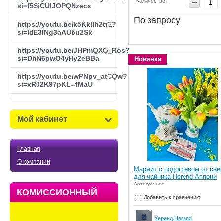
Количество:
si=f5SiCUIJOPQNzecx
По запросу
https://youtu.be/k5KkIlh2ttE?
si=ldE3lNg3aAUbu2Sk
https://youtu.be/JHPmQXQ_Ros?
si=DhN6pwO4yHy2eBBa
Новинка
https://youtu.be/wPNpv_atCQw?
si=xR02K97pKL--tMaU
Мой кабинет
Главная
О компании
Мармит с подогревом от све
для чайника Herend Аппони
Артикул: нет
КОМИССИОННЫЙ
Добавить к сравнению
МАГАЗИН
Херенд Herend