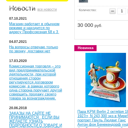
КУПЕЧЕСКИЙ
Новости
все новости
Количество:
07.10.2021
Магазин работает в обычном
30 000
руб.
режиме и находится по
адресу Профсоюзная 68 к 3
04.07.2021
На вопросы отвечаю только
Новинка
по звонку, доставки нет
17.03.2020
Комиссионная торговля – это
вид предпринимательской
деятельности, при которой
отношения сторон
регулируются договором
комиссии, в рамках которого
одна сторона поручает другой
совершить продажу своего
товара за вознаграждение.
20.06.2018
Пара KPM Berlin 2 октября 1
ЗАКАЗЫ НА САЙТЕ НЕ
1927гг, N 243,300 экз.в Мире!
ПРИНИМАЮТСЯ , ЕСЛИ ВЫ
портрет Пауль Людвиг Ганс
ЖЕЛАЕТЕ УЗНАТЬ
Антон фон Бенекендорф ун
ПОДРОБНОСТИ О ТОВАРЕ И